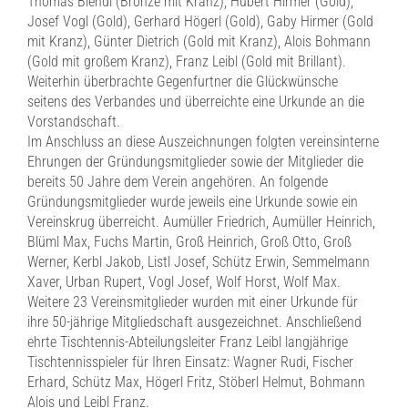
Thomas Biendl (Bronze mit Kranz), Hubert Hirmer (Gold),
Josef Vogl (Gold), Gerhard Högerl (Gold), Gaby Hirmer (Gold
mit Kranz), Günter Dietrich (Gold mit Kranz), Alois Bohmann
(Gold mit großem Kranz), Franz Leibl (Gold mit Brillant).
Weiterhin überbrachte Gegenfurtner die Glückwünsche
seitens des Verbandes und überreichte eine Urkunde an die
Vorstandschaft.
Im Anschluss an diese Auszeichnungen folgten vereinsinterne
Ehrungen der Gründungsmitglieder sowie der Mitglieder die
bereits 50 Jahre dem Verein angehören. An folgende
Gründungsmitglieder wurde jeweils eine Urkunde sowie ein
Vereinskrug überreicht. Aumüller Friedrich, Aumüller Heinrich,
Blüml Max, Fuchs Martin, Groß Heinrich, Groß Otto, Groß
Werner, Kerbl Jakob, Listl Josef, Schütz Erwin, Semmelmann
Xaver, Urban Rupert, Vogl Josef, Wolf Horst, Wolf Max.
Weitere 23 Vereinsmitglieder wurden mit einer Urkunde für
ihre 50-jährige Mitgliedschaft ausgezeichnet. Anschließend
ehrte Tischtennis-Abteilungsleiter Franz Leibl langjährige
Tischtennisspieler für Ihren Einsatz: Wagner Rudi, Fischer
Erhard, Schütz Max, Högerl Fritz, Stöberl Helmut, Bohmann
Alois und Leibl Franz.