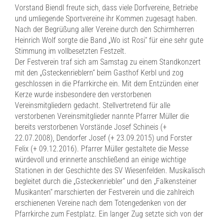
Vorstand Biendl freute sich, dass viele Dorfvereine, Betriebe
und umliegende Sportvereine ihr Kommen zugesagt haben.
Nach der Begrüßung aller Vereine durch den Schirmherren
Heinrich Wolf sorgte die Band „Wo ist Rosi“ für eine sehr gute
Stimmung im vollbesetzten Festzelt.
Der Festverein traf sich am Samstag zu einem Standkonzert
mit den „Gsteckenrieblern“ beim Gasthof Kerbl und zog
geschlossen in die Pfarrkirche ein. Mit dem Entzünden einer
Kerze wurde insbesondere den verstorbenen
Vereinsmitgliedern gedacht. Stellvertretend für alle
verstorbenen Vereinsmitglieder nannte Pfarrer Müller die
bereits verstorbenen Vorstände Josef Schineis (+
22.07.2008), Dendorfer Josef (+ 23.09.2015) und Forster
Felix (+ 09.12.2016). Pfarrer Müller gestaltete die Messe
würdevoll und erinnerte anschließend an einige wichtige
Stationen in der Geschichte des SV Wiesenfelden. Musikalisch
begleitet durch die „Gsteckenriebler“ und den „Falkensteiner
Musikanten“ marschierten der Festverein und die zahlreich
erschienenen Vereine nach dem Totengedenken von der
Pfarrkirche zum Festplatz. Ein langer Zug setzte sich von der