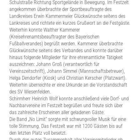
Schulstraße Richtung Sportgelände in Bewegung. Im Festzelt
angekommen überbrachte der Sportbeauftragte des
Landkreises Erwin Kammermeier Glückwünsche seitens des
Lankreises und richtete ein kurzes Grußwort an die Festgäste.
Weiterhin konnte Walther Kammerer
(Kreisehrenamtsbeauftragter des Bayerischen
Fußballverandes) begrüßt werden. Kammerer überbrachte
Glückwünsche seitens des Verbandes und konnte darüber
hinaus folgende Mitglieder für ihre ehrenamtliche Tätigkeit
auszeichnen: Johann Groß (verantwortlich für
Vereinszeitschrift), Johann Simmel (Mannschaftsbetreuer),
Helga Dendorfer (Kiosk) und Christian Kerscher (Platzwart).
Weiterhin überreichte er eine Urkunde an die Vorstandschaft
des SV Wiesenfelden.
Schirmherr Heinrich Wolf konnte anschließend viele Dorf- und
Nachbarvereine im Festzelt begrüßen und freute sich über
das zahlreiche Erscheinen aller geladenen Gäste.
Die Band „No Limit“ sorgte mit schwungvoller Musik für eine
tolle Stimmung. Das Festzelt war mit 1200 Gästen bis auf
den letzten Platz voll besetzt.
Durch den guten Zusammenhalt aller Vereinsmitglieder ob